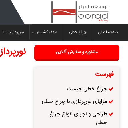
Ski
t
conten
صفحه اصلی
چراغ خطی
سقف کشسان
نورپردازی نما
نورپردا
مشاوره و سفارش آنلاین
فهرست
چراغ خطی چیست
مزایای نورپردازی با چراغ‌ خطی
طراحی و اجرای انواع چراغ
خطی