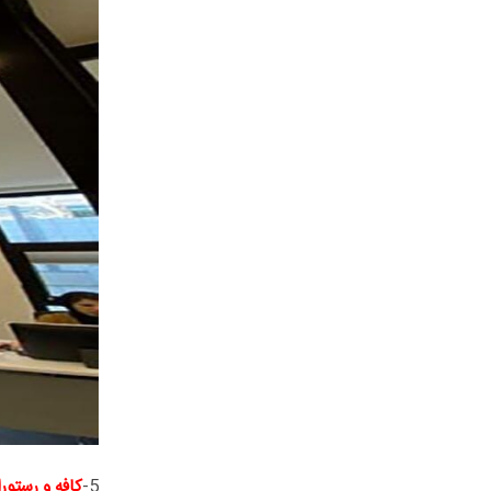
5-
کافه و رستوران an