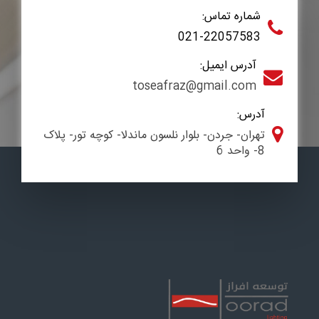
شماره تماس:
021-22057583
آدرس ایمیل:
toseafraz@gmail.com
آدرس:
تهران- جردن- بلوار نلسون ماندلا- کوچه تور- پلاک
8- واحد 6