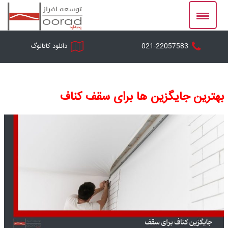
Ski
t
conten
021-22057583
دانلود کاتالوگ
بهترین جایگزین ها برای سقف کناف