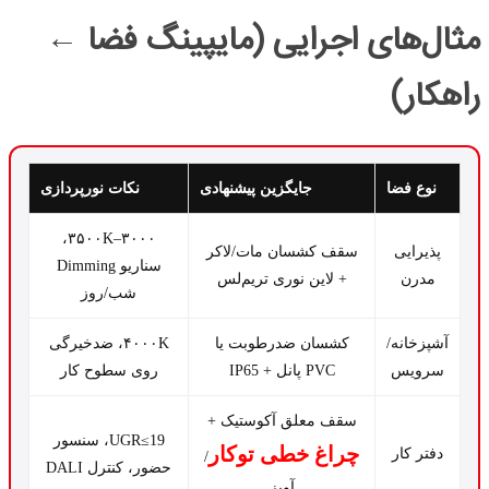
مثال‌های اجرایی (مایپینگ فضا ←
راهکار)
نوع فضا
جایگزین پیشنهادی
نکات نورپردازی
۳۰۰۰–۳۵۰۰K،
پذیرایی
سقف کشسان مات/لاکر
سناریو Dimming
مدرن
+ لاین نوری تریم‌لس
شب/روز
آشپزخانه/
کشسان ضد‌رطوبت یا
۴۰۰۰K، ضد‌خیرگی
سرویس
PVC پانل + IP65
روی سطوح کار
سقف معلق آکوستیک +
UGR≤19، سنسور
چراغ خطی توکار
دفتر کار
/
حضور، کنترل DALI
آویز