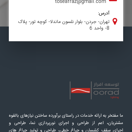
toseafraz@gmail.com
آدرس:
تهران- جردن- بلوار نلسون ماندلا- کوچه تور- پلاک
8- واحد 6
ما مفتخر به ارائه خدمات در راستای برآورده ساختن نیازهای بالقوه
مشتریان، اعم از طراحی و اجرای نورپردازی نما، طراحی و
اجرای سقف کشسان و چراغ خطی، طراحی و تولید چراغ های