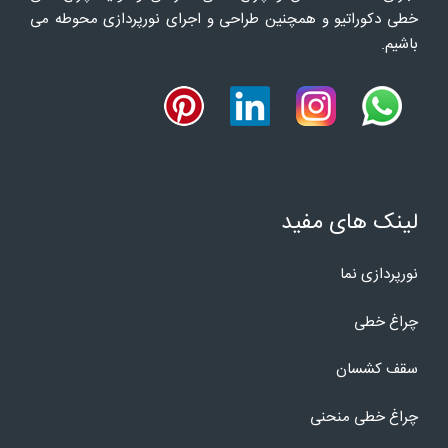
خطی دکوراتیو و همچنین طراحی و اجرای نورپردازی محوطه می
باشیم.
لینک های مفید
نورپردازی نما
چراغ خطی
سقف کشسان
چراغ خطی منحنی