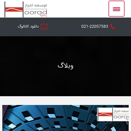
Ski
t
conten
021-22057583
دانلود کاتالوگ
وبلاگ